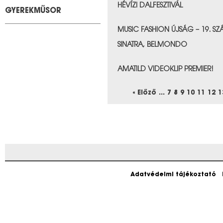
HÉVÍZI DALFESZTIVÁL
GYEREKMŰSOR
&nbps;
MUSIC FASHION ÚJSÁG – 19. SZÁ
SINATRA, BELMONDO
&nbps;
AMATILD VIDEOKLIP PREMIER!
&nbps;
« Előző
...
7
8
9
10
11
12
1
Adatvédelmi tájékoztató