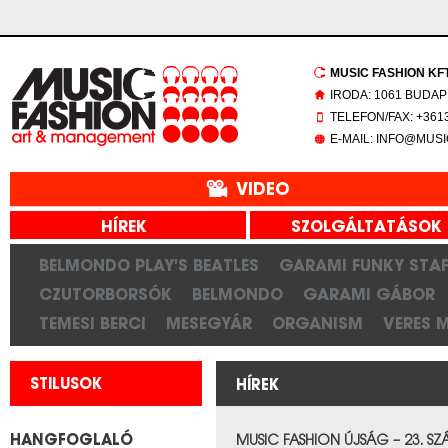
MUSIC FASHION KFT.
IRODA: 1061 BUDAP
TELEFON/FAX: +3613
E-MAIL: INFO@MUS
VIDEO
HÍREK
SZOLGÁLTATÁSOK
BELMONDO PLAY'S BEATLES
GARAMI FUNKY STAF
CZUTORBORSÓK
BELMONDO
GARAMI GÁBOR
TEMESI BERCI
MESEGYÁR
ORGANISM
VERES 
STILUSOK
HÍREK
HANGFOGLALÓ
MUSIC FASHION ÚJSÁG – 23. S