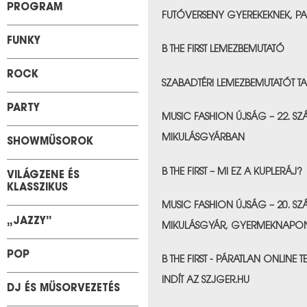
PROGRAM
FUTÓVERSENY GYEREKEKNEK, PA
&nbps;
FUNKY
B THE FIRST LEMEZBEMUTATÓ
&nbps;
ROCK
SZABADTÉRI LEMEZBEMUTATÓT 
&nbps;
PARTY
MUSIC FASHION ÚJSÁG – 22. SZ
MIKULÁSGYÁRBAN
SHOWMŰSOROK
&nbps;
B THE FIRST – MI EZ A KUPLERÁJ?
VILÁGZENE ÉS
KLASSZIKUS
&nbps;
MUSIC FASHION ÚJSÁG – 20. SZ
„JAZZY”
MIKULÁSGYÁR, GYERMEKNAPON É
&nbps;
POP
B THE FIRST - PÁRATLAN ONLINE
INDÍT AZ SZJGER.HU
DJ ÉS MŰSORVEZETÉS
&nbps;