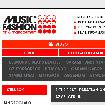
MUSIC FASHION KFT.
IRODA: 1061 BUDAP
TELEFON/FAX: +3613
E-MAIL: INFO@MUS
VIDEO
HÍREK
SZOLGÁLTATÁSOK
BELMONDO PLAY'S BEATLES
GARAMI FUNKY STAF
CZUTORBORSÓK
BELMONDO
GARAMI GÁBOR
TEMESI BERCI
MESEGYÁR
ORGANISM
VERES 
STILUSOK
B THE FIRST - PÁRATLAN O
AZ SZJGER.HU
HANGFOGLALÓ