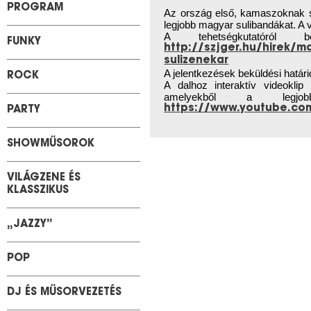
PROGRAM
Az ország első, kamaszoknak sz
legjobb magyar sulibandákat. A 
A tehetségkutatóról b
FUNKY
http://szjger.hu/hirek/ma
sulizenekar
A jelentkezések beküldési határid
ROCK
A dalhoz interaktív videoklip 
amelyekből a legjob
https://www.youtube.c
PARTY
SHOWMŰSOROK
VILÁGZENE ÉS
KLASSZIKUS
„JAZZY”
POP
DJ ÉS MŰSORVEZETÉS