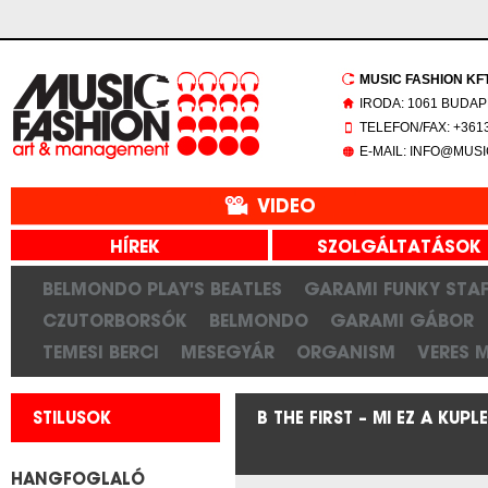
MUSIC FASHION KFT.
IRODA: 1061 BUDAP
TELEFON/FAX: +3613
E-MAIL: INFO@MUS
VIDEO
HÍREK
SZOLGÁLTATÁSOK
BELMONDO PLAY'S BEATLES
GARAMI FUNKY STAF
CZUTORBORSÓK
BELMONDO
GARAMI GÁBOR
TEMESI BERCI
MESEGYÁR
ORGANISM
VERES 
STILUSOK
B THE FIRST – MI EZ A KUPL
HANGFOGLALÓ