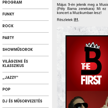
PROGRAM
Május 9-én jelenik meg a Musi
(Pély Barna zenekara) Mi ez 
koncert a Muzikumban lesz!
FUNKY
Részletek
.
itt
ROCK
PARTY
SHOWMŰSOROK
VILÁGZENE ÉS
KLASSZIKUS
„JAZZY”
POP
DJ ÉS MŰSORVEZETÉS