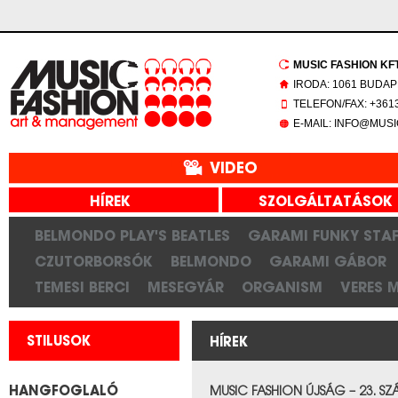
MUSIC FASHION KFT.
IRODA: 1061 BUDAP
TELEFON/FAX: +3613
E-MAIL: INFO@MUS
VIDEO
HÍREK
SZOLGÁLTATÁSOK
BELMONDO PLAY'S BEATLES
GARAMI FUNKY STAF
CZUTORBORSÓK
BELMONDO
GARAMI GÁBOR
TEMESI BERCI
MESEGYÁR
ORGANISM
VERES 
STILUSOK
HÍREK
HANGFOGLALÓ
MUSIC FASHION ÚJSÁG – 23. S