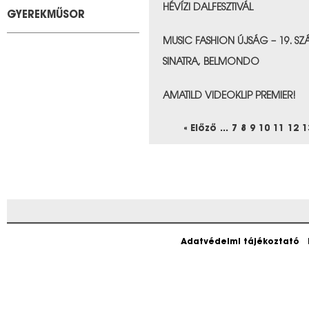
HÉVÍZI DALFESZTIVÁL
GYEREKMŰSOR
&nbps;
MUSIC FASHION ÚJSÁG – 19. SZÁ
SINATRA, BELMONDO
&nbps;
AMATILD VIDEOKLIP PREMIER!
&nbps;
« Előző
...
7
8
9
10
11
12
1
Adatvédelmi tájékoztató