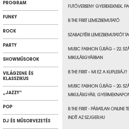
PROGRAM
FUTÓVERSENY GYEREKEKNEK, PA
&nbps;
FUNKY
B THE FIRST LEMEZBEMUTATÓ
&nbps;
ROCK
SZABADTÉRI LEMEZBEMUTATÓT 
&nbps;
PARTY
MUSIC FASHION ÚJSÁG – 22. SZ
MIKULÁSGYÁRBAN
SHOWMŰSOROK
&nbps;
B THE FIRST – MI EZ A KUPLERÁJ?
VILÁGZENE ÉS
KLASSZIKUS
&nbps;
MUSIC FASHION ÚJSÁG – 20. SZ
„JAZZY”
MIKULÁSGYÁR, GYERMEKNAPON É
&nbps;
POP
B THE FIRST - PÁRATLAN ONLINE
INDÍT AZ SZJGER.HU
DJ ÉS MŰSORVEZETÉS
&nbps;