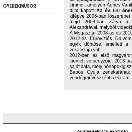
címmel, amelyen Ágnes Vanil
GYEREKMŰSOR
díjat kapott
Az év tini éne
kilépve 2006-ban főszerepet
majd 2008-ban Zárva a m
Alexandrával, melyből videokli
A Megasztár 2008-as és 2010
2012-es Eurovíziós Dalver
egyik döntőse, emellett a
vokalistája volt.
2012-ben az első magyaro
kiemelt versenyzője. 2013-b
saját dala, mely hónapokig sze
Babos Gyula zenekarának 
vendégművészként a Garami F
Adatvédelmi tájékoztató