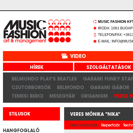
MUSIC FASHION KFT.
IRODA: 1061 BUDAP
TELEFON/FAX: +3613
E-MAIL: INFO@MUS
VIDEO
HÍREK
SZOLGÁLTATÁSOK
BELMONDO PLAY'S BEATLES
GARAMI FUNKY STAF
CZUTORBORSÓK
BELMONDO
GARAMI GÁBOR
TEMESI BERCI
MESEGYÁR
ORGANISM
VERES 
STILUSOK
VERES MÓNIKA "NIKA"
Bemutatkozás
Repertoár
Tech
HANGFOGLALÓ