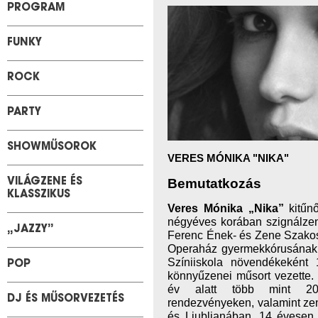
PROGRAM
FUNKY
ROCK
PARTY
SHOWMŰSOROK
VERES MÓNIKA "NIKA"
Bemutatkozás
VILÁGZENE ÉS
KLASSZIKUS
Veres Mónika „Nika”
kitűn
négyéves korában szignálzen
„JAZZY”
Ferenc Ének- és Zene Szakos 
Operaház gyermekkórusának t
Színiiskola növendékekén
POP
könnyűzenei műsort vezette.
év alatt több mint 200
DJ ÉS MŰSORVEZETÉS
rendezvényeken, valamint zen
és Ljubljanában. 14 évesen