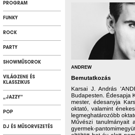
PROGRAM
FUNKY
ROCK
PARTY
SHOWMŰSOROK
ANDREW
Bemutatkozás
VILÁGZENE ÉS
KLASSZIKUS
Karsai J. András 'ANDR
Budapesten. Édesapja 
„JAZZY”
mester, édesanyj
a Kars
oktató, valamint énekes
POP
legmeghatározóbb oktató
Művészi tanulmányait a
DJ ÉS MŰSORVEZETÉS
gyermek-pantomimegyüt