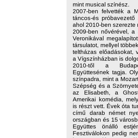
mint musical színész.
2007-ben felvették a 
táncos-és próbavezető 
ahol 2010-ben szerezte 
2009-ben nővérével, a
Veronikával megalapít
társulatot, mellyel több
teltházas előadásokat,
a Vígszínházban is dolg
2010-től a Budape
Együttesének tagja. Ol
színpadra, mint a Mozar
Szépség és a Szörnyete
az Elisabeth, a Ghos
Amerikai komédia, mely
is részt vett. Évek óta 
című darab német nyel
országban és 15 városban
Együttes önálló estj
Fesztiválokon pedig ne