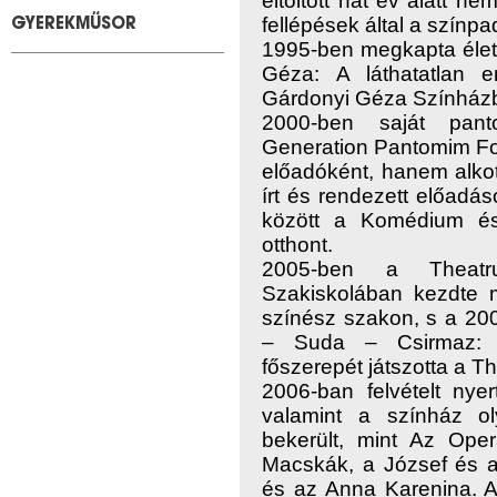
eltöltött hat év alatt n
fellépések által a színpa
GYEREKMŰSOR
1995-ben megkapta élet
Géza: A láthatatlan 
Gárdonyi Géza Színház
2000-ben saját pant
Generation Pantomim Fo
előadóként, hanem alkot
írt és rendezett előad
között a Komédium és
otthont.
2005-ben a Theatr
Szakiskolában kezdte 
színész szakon, s a 2
– Suda – Csirmaz: r
főszerepét játszotta a T
2006-ban felvételt nye
valamint a színház ol
bekerült, mint Az Ope
Macskák, a József és a
és az Anna Karenina. A