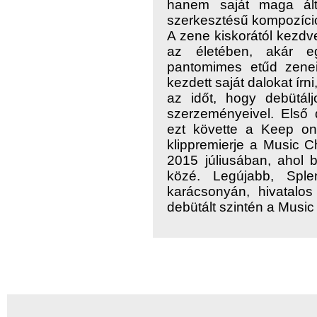
hanem saját maga álta
szerkesztésű kompozíció
A zene kiskorától kezd
az életében, akár e
pantomimes etűd zenei
kezdett saját dalokat írn
az időt, hogy debütál
szerzeményeivel. Első 
ezt követte a Keep on
klippremierje a Music C
2015 júliusában, ahol b
közé. Legújabb, Spl
karácsonyán, hivatalos
debütált szintén a Musi