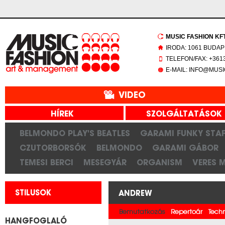
MUSIC FASHION KFT.
IRODA: 1061 BUDAP
TELEFON/FAX: +3613
E-MAIL: INFO@MUS
VIDEO
HÍREK
SZOLGÁLTATÁSOK
BELMONDO PLAY'S BEATLES
GARAMI FUNKY STAF
CZUTORBORSÓK
BELMONDO
GARAMI GÁBOR
TEMESI BERCI
MESEGYÁR
ORGANISM
VERES 
STILUSOK
ANDREW
Bemutatkozás
Repertoár
Tech
HANGFOGLALÓ