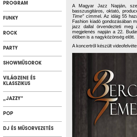
PROGRAM
A Magyar Jazz Napján, sze
basszusgitáros, oktató, prod
Time”
címmel. Az idáig 55 ha
FUNKY
Fashion kiadó gondozásában me
jazz dallal örvendezteti meg
megjelenés napján a 22. Budav
ROCK
élőben is a nagyközönség előtt.
A koncertről készült videofelvéte
PARTY
SHOWMŰSOROK
VILÁGZENE ÉS
KLASSZIKUS
„JAZZY”
POP
DJ ÉS MŰSORVEZETÉS