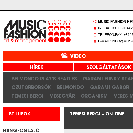
MUSIC FASHION KFT.
IRODA: 1061 BUDAP
TELEFON/FAX: +3613
E-MAIL: INFO@MUS
VIDEO
HÍREK
SZOLGÁLTATÁSOK
BELMONDO PLAY'S BEATLES
GARAMI FUNKY STAF
CZUTORBORSÓK
BELMONDO
GARAMI GÁBOR
TEMESI BERCI
MESEGYÁR
ORGANISM
VERES 
STILUSOK
TEMESI BERCI – ON TIME
HANGFOGLALÓ