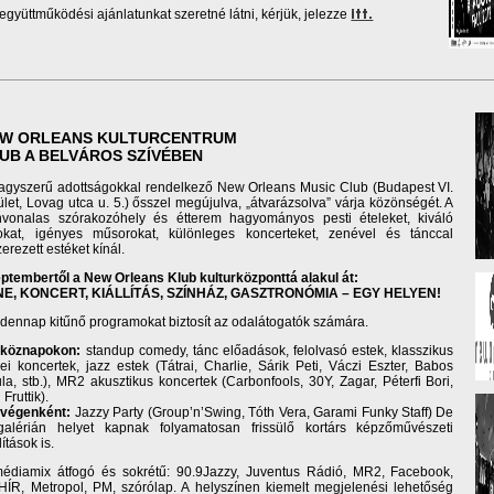
együttműködési ajánlatunkat szeretné látni, kérjük, jelezze
itt.
W ORLEANS KULTURCENTRUM
UB A BELVÁROS SZÍVÉBEN
agyszerű adottságokkal rendelkező New Orleans Music Club (Budapest VI.
ület, Lovag utca u. 5.) ősszel megújulva, „átvarázsolva” várja közönségét. A
nvonalas szórakozóhely és étterem hagyományos pesti ételeket, kiváló
lokat, igényes műsorokat, különleges koncerteket, zenével és tánccal
zerezett estéket kínál.
ptembertől a New Orleans Klub kulturközponttá alakul át:
NE, KONCERT, KIÁLLÍTÁS, SZÍNHÁZ, GASZTRONÓMIA – EGY HELYEN!
dennap kitűnő programokat biztosít az odalátogatók számára.
tköznapokon:
standup comedy, tánc előadások, felolvasó estek, klasszikus
ei koncertek, jazz estek (Tátrai, Charlie, Sárik Peti, Váczi Eszter, Babos
la, stb.), MR2 akusztikus koncertek (Carbonfools, 30Y, Zagar, Péterfi Bori,
 Fruttik).
végenként:
Jazzy Party (Group’n’Swing, Tóth Vera, Garami Funky Staff) De
alérián helyet kapnak folyamatosan frissülő kortárs képzőművészeti
lítások is.
édiamix átfogó és sokrétű: 90.9Jazzy, Juventus Rádió, MR2, Facebook,
ÍR, Metropol, PM, szórólap. A helyszínen kiemelt megjelenési lehetőség