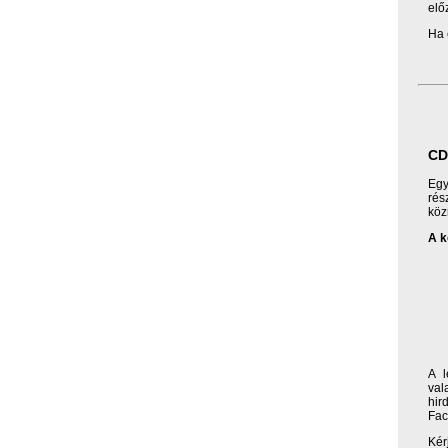
elő
Ha 
CD
Egy
rés
köz
A k
A l
val
hir
Fac
Kér