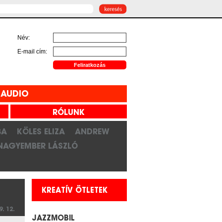
Név:
E-mail cím:
AUDIO
RÓLUNK
BA
KÖLES ELIZA
ANDREW
NAGYEMBER LÁSZLÓ
KREATÍV ÖTLETEK
9. 12.
JAZZMOBIL