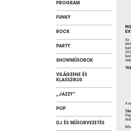
PROGRAM
FUNKY
RO
EX
ROCK
Az 
dön
PARTY
ban
201
tem
okt
SHOWMŰSOROK
TE
VILÁGZENE ÉS
KLASSZIKUS
„JAZZY”
A v
POP
Tá
Fig
ára
DJ ÉS MŰSORVEZETÉS
Bőv