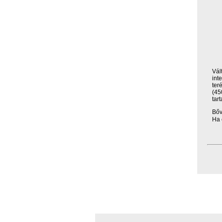
Vál
int
ter
(45
tar
Bőv
Ha 