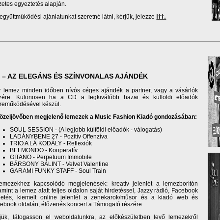
zetes egyeztetés alapján.
együttműködési ajánlatunkat szeretné látni, kérjük, jelezze
itt.
 – AZ ELEGÁNS ÉS SZÍNVONALAS AJÁNDÉK
 lemez minden időben nívós céges ajándék a partner, vagy a vásárlók
zére. Különösen ha a CD a legkiválóbb hazai és külföldi előadók
reműködésével készül.
özeljövőben megjelenő lemezek a Music Fashion Kiadó gondozásában:
SOUL SESSION - (A legjobb külföldi előadók - válogatás)
LADÁNYBENE 27 - Pozitív Offenzíva
TRIO A LÁ KODÁLY - Reflexiók
BELMONDO - Kooperatív
GITANO - Perpetuum Immobile
BÁRSONY BÁLINT - Velvet Valentine
GARAMI FUNKY STAFF - Soul Train
emezekhez kapcsolódó megjelenések: kreatív jelenlét a lemezborítón
amint a lemez alatt teljes oldalon saját hirdetéssel, Jazzy rádió, Facebook
detés, kiemelt online jelenlét a zenekarok/műsor és a kiadó web és
ebook oldalán, élőzenés koncert a Támogató részére.
jük, látogasson el weboldalunkra, az előkészületben levő lemezekről