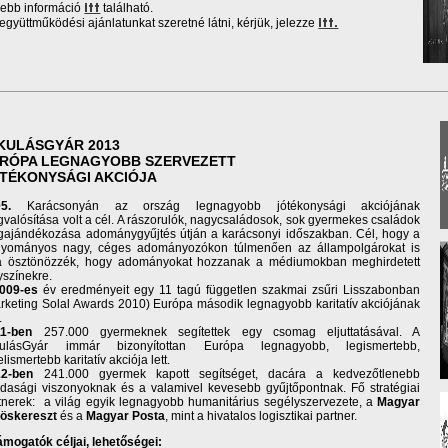
ebb információ
található.
itt
együttműködési ajánlatunkat szeretné látni, kérjük, jelezze
itt.
KULÁSGYÁR 2013
RÓPA LEGNAGYOBB SZERVEZETT
TÉKONYSÁGI AKCIÓJA
5.
Karácsonyán az ország legnagyobb jótékonysági akciójának
valósítása volt a cél. A rászorulók, nagycsaládosok, sok gyermekes családok
ajándékozása adománygyűjtés útján a karácsonyi időszakban. Cél, hogy a
yományos nagy, céges adományozókon túlmenően az állampolgárokat is
a ösztönözzék, hogy adományokat hozzanak a médiumokban meghirdetett
yszínekre.
009-es
év eredményeit egy 11 tagú független szakmai zsűri Lisszabonban
rketing Solal Awards 2010) Európa második legnagyobb karitatív akciójának
.
1-ben
257.000 gyermeknek segítettek egy csomag eljuttatásával. A
kulásGyár immár bizonyítottan Európa legnagyobb, legismertebb,
elismertebb karitatív akciója lett.
12-ben
241.000 gyermek kapott segítséget, dacára a kedvezőtlenebb
dasági viszonyoknak és a valamivel kevesebb gyűjtőpontnak. Fő stratégiai
tnerek: a világ egyik legnagyobb humanitárius segélyszervezete, a
Magyar
öskereszt
és a
Magyar Posta
, mint a hivatalos logisztikai partner.
ámogatók céljai, lehetőségei: