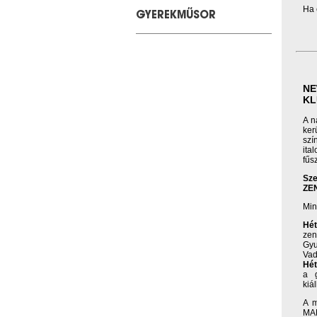
Ha 
GYEREKMŰSOR
NE
KL
A n
ker
szí
ita
fűs
Sze
ZE
Min
Hé
zen
Gyu
Vad
Hét
a g
kiál
A m
MAH