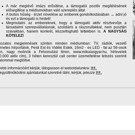
A már meglévő imázs erősítése, a támogatói pozitív megítélésének
elősegítése a médiumokban való szereplés által.
A biztos hűség - érzet növelése az emberek gondolkodásában → adni jó
és ezt a támogató is hirdeti!
Megmutatni az embereknek, hogy a támogató aktív résztvevője a
társadalmi szerepvállalásnak, szolidáris a rászorultakkal, nem pusztán
szavakban, hanem konkrét, kézzelfogható tettekben is.
A NAGYSÁG
KÖTELEZ!
tozatos megjelenések szinten minden médiumban: TV, rádiók, vezető
ernetes hírportálok, Pesti Est és Vidéki Estek, 16m2 - es LED - fal az 56-osok
én, nagy molinók a Felvonulási téren, www.mikulasgyar.hu, hírlevelek
0.000 aktív cím), 3 héten keresztül call center üzemeltetése tetszés szerinti
talommal megtöltve.
ebb információért kérjük, látogasson el weboldalunkra:
itt.
együttműködési ajánlatunkat szeretné látni, kérjük, jelezze
itt.