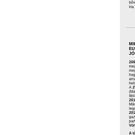
bőv
Ha 
MI
EU
JÓ
200
meg
meg
hag
arr
hel
A
2
(Ma
ítéli
201
Mi
leg
20
gaz
par
Vör
A t