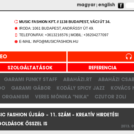
magyar
|
english
MUSIC FASHION KFT. // 1138 BUDAPEST, VÁCI ÚT 34.
IRODA: 1061 BUDAPEST, ANDRÁSSY ÚT 49.
TELEFON/FAX: +3613216576 | MOBIL: +36204277097
E-MAIL: INFO@MUSICFASHION.HU
DEO
SZOLGÁLTATÁSOK
REFERENCIA
GARAMI FUNKY STAFF
ABAHÁZI.RT
ABAHÁZI CSA
DO
GARAMI GÁBOR
KODÁLY SPICY JAZZ
KOVÁCS 
ORGANISM
VERES MÓNIKA "NIKA"
CZUTOR ZOLI
IC FASHION ÚJSÁG – 11. SZÁM – KREATÍV HIRDETÉSI
OLDÁSOK ŐSSZEL IS
2013. 0