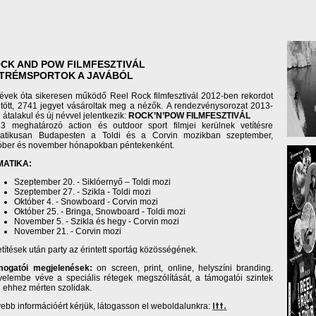
CK AND POW FILMFESZTIVÁL
TRÉMSPORTOK A JAVÁBÓL
évek óta sikeresen működő Reel Rock filmfesztivál 2012-ben rekordot
tött, 2741 jegyet vásároltak meg a nézők. A rendezvénysorozat 2013-
 átalakul és új névvel jelentkezik:
ROCK’N’POW FILMFESZTIVÁL
3 meghatározó action és outdoor sport filmjei kerülnek vetítésre
atikusan Budapesten a Toldi és a Corvin mozikban szeptember,
óber és november hónapokban péntekenként.
MATIKA:
Szeptember 20. - Siklóernyő – Toldi mozi
Szeptember 27. - Szikla - Toldi mozi
Október 4. - Snowboard - Corvin mozi
Október 25. - Bringa, Snowboard - Toldi mozi
November 5. - Szikla és hegy - Corvin mozi
November 21. - Corvin mozi
etítések után party az érintett sportág közösségének.
mogatói megjelenések:
on screen, print, online, helyszíni branding.
yelembe véve a speciális rétegek megszólítását, a támogatói szintek
i ehhez mérten szolidak.
ebb információért kérjük, látogasson el weboldalunkra:
itt.