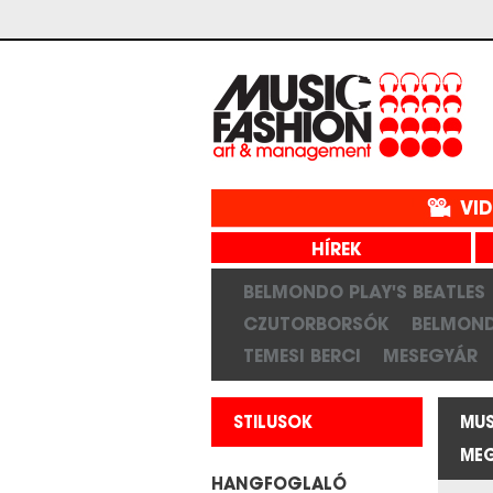
VI
HÍREK
BELMONDO PLAY'S BEATLES
CZUTORBORSÓK
BELMON
TEMESI BERCI
MESEGYÁR
STILUSOK
MUS
MEG
HANGFOGLALÓ