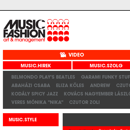
VIDEO
MUSIC.HIREK
MUSIC.SZOLG
BELMONDO PLAY'S BEATLES
GARAMI FUNKY STUF
ABAHÁZI CSABA
ELIZA KÖLES
ANDREW
CZUT
KODÁLY SPICY JAZZ
KOVÁCS NAGYEMBER LÁSZL
VERES MÓNIKA "NIKA"
CZUTOR ZOLI
MUSIC.STYLE