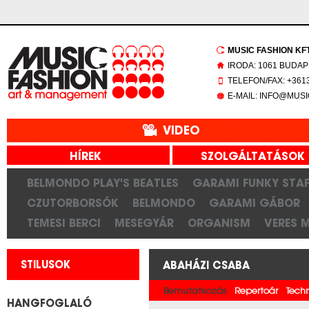
MUSIC FASHION KFT.
IRODA: 1061 BUDAP
TELEFON/FAX: +3613
E-MAIL: INFO@MUS
VIDEO
HÍREK
SZOLGÁLTATÁSOK
BELMONDO PLAY'S BEATLES
GARAMI FUNKY STAF
CZUTORBORSÓK
BELMONDO
GARAMI GÁBOR
TEMESI BERCI
MESEGYÁR
ORGANISM
VERES 
STILUSOK
ABAHÁZI CSABA
Bemutatkozás
Repertoár
Tech
HANGFOGLALÓ