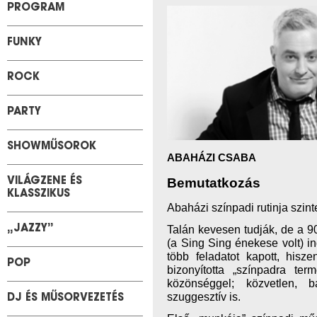
PROGRAM
FUNKY
ROCK
PARTY
SHOWMŰSOROK
ABAHÁZI CSABA
Bemutatkozás
VILÁGZENE ÉS
KLASSZIKUS
Abaházi színpadi rutinja szint
Talán kevesen tudják, de a 9
„JAZZY”
(a Sing Sing énekese volt) i
több feladatot kapott, hisz
POP
bizonyította „színpadra ter
közönséggel; közvetlen, 
szuggesztív is.
DJ ÉS MŰSORVEZETÉS