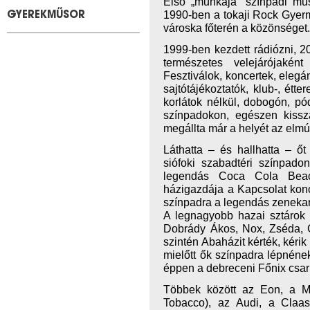
Első „munkája” színpadi műs
1990-ben a tokaji Rock Gyerme
GYEREKMŰSOR
városka főterén a közönséget
1999-ben kezdett rádiózni, 20
természetes velejárójakén
Fesztiválok, koncertek, elegá
sajtótájékoztatók, klub-, étt
korlátok nélkül, dobogón, p
színpadokon, egészen kissz
megállta már a helyét az elmú
Láthatta – és hallhatta – ő
siófoki szabadtéri színpado
legendás Coca Cola Beac
házigazdája a Kapcsolat konce
színpadra a legendás zenekar
A legnagyobb hazai sztárok 
Dobrády Ákos, Nox, Zséda, 
szintén Abaházit kérték, kéri
mielőtt ők színpadra lépnén
éppen a debreceni Főnix csa
Többek között az Eon, a M
Tobacco), az Audi, a Claas