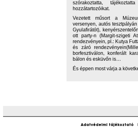
szórakoztatta, tájékozt
hozzátartozóikat.
Vezetett műsort a Múzeum
versenyen, autós tesztpályán
Gyulafirátót), kenyérszentel
ott party-n (Margit-szigeti A
rendezvényein, pl.: Kutya Futt
és záró rendezvényein(Mille
borfesztiválon, konferált k
bálon és esküvőn is…
És éppen most várja a következ
Adatvédelmi tájékoztató